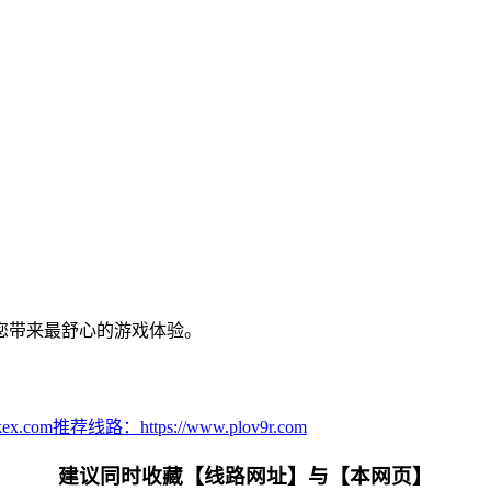
您带来最舒心的游戏体验。
kex.com
推荐线路：
https://www.plov9r.com
建议同时收藏【线路网址】与【本网页】