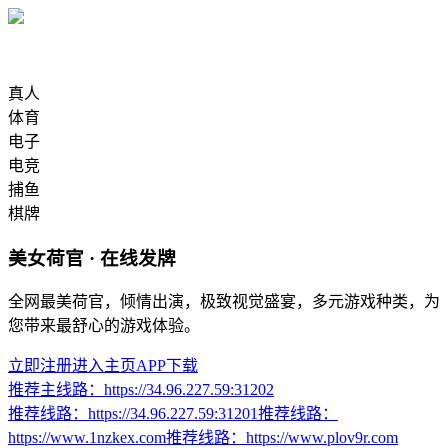
真人
体育
电子
电竞
捕鱼
棋牌
美女荷官 · 在线发牌
全网最美荷官，倾情出演，极致视觉盛宴，多元游戏种类，为
您带来最舒心的游戏体验。
立即注册
进入主页
APP下载
推荐主线路：
https://34.96.227.59:31202
推荐线路：
https://34.96.227.59:31201
推荐线路：
https://www.1nzkex.com
推荐线路：
https://www.plov9r.com