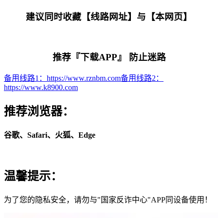
建议同时收藏【线路网址】与【本网页】
推荐『下载APP』 防止迷路
备用线路
1
：
https://www.rznbm.com
备用线路
2
：
https://www.k8900.com
推荐浏览器：
谷歌、Safari、火狐、Edge
温馨提示：
为了您的隐私安全，请勿与"国家反诈中心"APP同设备使用！