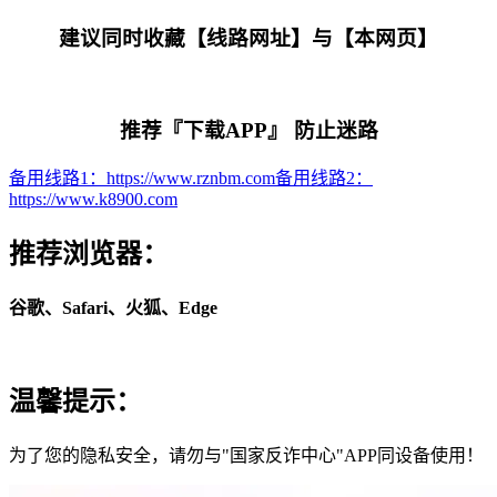
建议同时收藏【线路网址】与【本网页】
推荐『下载APP』 防止迷路
备用线路
1
：
https://www.rznbm.com
备用线路
2
：
https://www.k8900.com
推荐浏览器：
谷歌、Safari、火狐、Edge
温馨提示：
为了您的隐私安全，请勿与"国家反诈中心"APP同设备使用！