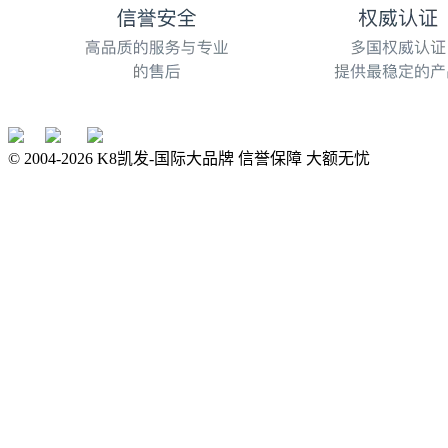
© 2004-
2026
K8凯发-国际大品牌 信誉保障 大额无忧