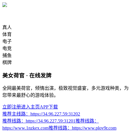
真人
体育
电子
电竞
捕鱼
棋牌
美女荷官 · 在线发牌
全网最美荷官，倾情出演，极致视觉盛宴，多元游戏种类，为
您带来最舒心的游戏体验。
立即注册
进入主页
APP下载
推荐主线路：
https://34.96.227.59:31202
推荐线路：
https://34.96.227.59:31201
推荐线路：
https://www.1nzkex.com
推荐线路：
https://www.plov9r.com