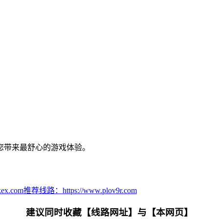
您带来最舒心的游戏体验。
kex.com
推荐线路：
https://www.plov9r.com
建议同时收藏【线路网址】与【本网页】