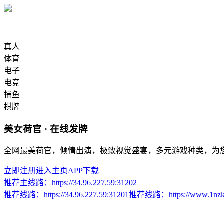
真人
体育
电子
电竞
捕鱼
棋牌
美女荷官 · 在线发牌
全网最美荷官，倾情出演，极致视觉盛宴，多元游戏种类，为
立即注册
进入主页
APP下载
推荐主线路：
https://34.96.227.59:31202
推荐线路：
https://34.96.227.59:31201
推荐线路：
https://www.1nz