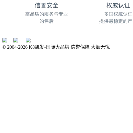
© 2004-
2026
K8凯发-国际大品牌 信誉保障 大额无忧