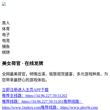
真人
体育
电子
电竞
捕鱼
棋牌
美女荷官 · 在线发牌
全网最美荷官，倾情出演，极致视觉盛宴，多元游戏种类，为
您带来最舒心的游戏体验。
立即注册
进入主页
APP下载
推荐主线路：
https://34.96.227.59:31202
推荐线路：
https://34.96.227.59:31201
推荐线路：
https://www.1nzkex.com
推荐线路：
https://www.plov9r.com