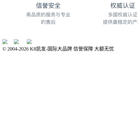
© 2004-
2026
K8凯发-国际大品牌 信誉保障 大额无忧