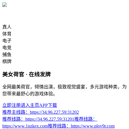
真人
体育
电子
电竞
捕鱼
棋牌
美女荷官 · 在线发牌
全网最美荷官，倾情出演，极致视觉盛宴，多元游戏种类，为
您带来最舒心的游戏体验。
立即注册
进入主页
APP下载
推荐主线路：
https://34.96.227.59:31202
推荐线路：
https://34.96.227.59:31201
推荐线路：
https://www.1nzkex.com
推荐线路：
https://www.plov9r.com