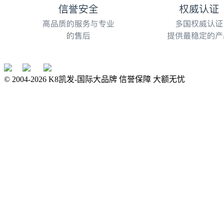
© 2004-
2026
K8凯发-国际大品牌 信誉保障 大额无忧