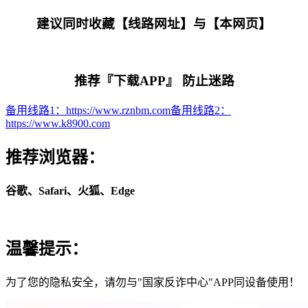
建议同时收藏【线路网址】与【本网页】
推荐『下载APP』 防止迷路
备用线路
1
：
https://www.rznbm.com
备用线路
2
：
https://www.k8900.com
推荐浏览器：
谷歌、Safari、火狐、Edge
温馨提示：
为了您的隐私安全，请勿与"国家反诈中心"APP同设备使用！