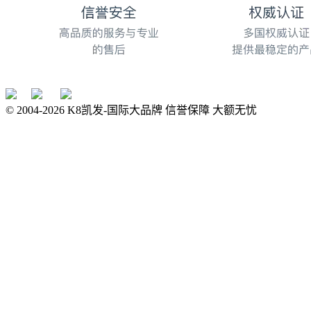
© 2004-
2026
K8凯发-国际大品牌 信誉保障 大额无忧