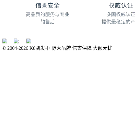
© 2004-
2026
K8凯发-国际大品牌 信誉保障 大额无忧